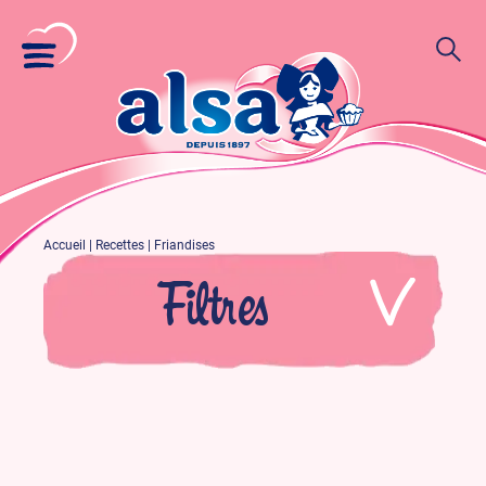
Accueil
|
Recettes
|
Friandises
Filtres