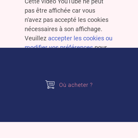
Cette vidéo YouTube ne peut
pas être affichée car vous
n'avez pas accepté les cookies
nécessaires à son affichage.
Veuillez
accepter les cookies ou
modifier vos préférences
pour
voir cette vidéo.
Cookies alsa
Personnalisez nos Cookies aux
pépites de chocolat alsa pour
Où acheter ?
encore plus de gourmandise :
pistache, caramel et pâte à tartiner
choco-noisette.