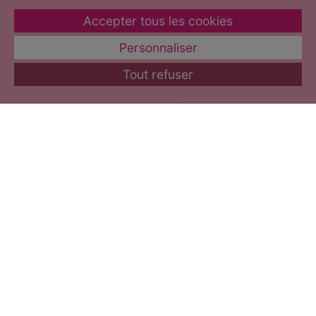
Accepter tous les cookies
Personnaliser
Tout refuser
Inscrivez-vous à notre newsletter et
recevez de délicieuses inspirations
recettes !
Ne manquez plus aucune de nos
actualités, nos bons plans, et soyez au
courant de tous nos concours en
avant-première !
Newsletter