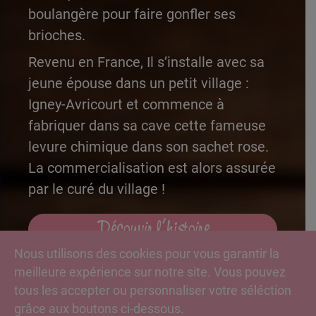
boulangère pour faire gonfler ses
brioches.
Revenu en France, Il s’installe avec sa
jeune épouse dans un petit village :
Igney-Avricourt et commence à
fabriquer dans sa cave cette fameuse
levure chimique dans son sachet rose.
La commercialisation est alors assurée
par le curé du village !
Découvir l’histoire
Nous utilisons des cookies pour vous garantir la
meilleure expérience sur notre site. Vous pouvez
tous les accepter ou personnaliser votre séléction
grâce aux boutons ci-dessous.