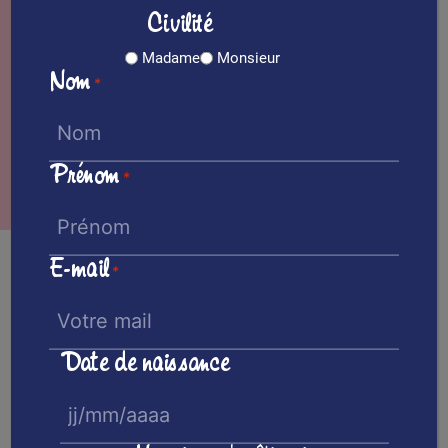
maison
Civilité
Lire la suite
Madame
Monsieur
Nom
*
Prénom
Voir nos recettes
*
E-mail
*
Le gâteau du dimanche
Une nouvelle recette chaque
Date de naissance
dimanche !
JJ
slash