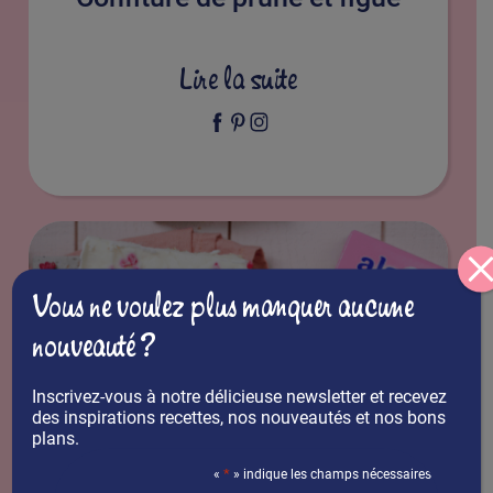
Lire la suite
Vous ne voulez plus manquer aucune
nouveauté ?
Inscrivez-vous à notre délicieuse newsletter et recevez
des inspirations recettes, nos nouveautés et nos bons
plans.
Barre granola / yaourt
*
«
» indique les champs nécessaires