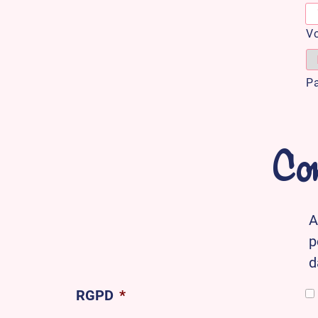
Vo
P
Com
A
p
d
RGPD
*