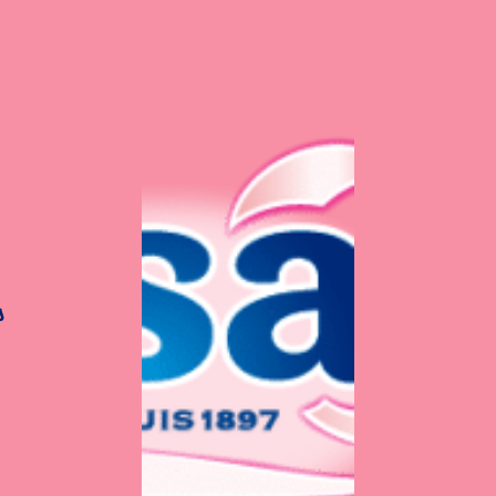
s
Une demande d'emploi / de
stage ?