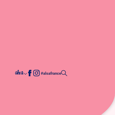
alsa
#alsafrance
Autres (renseignement
produit, demande de
partenariat, etc.)