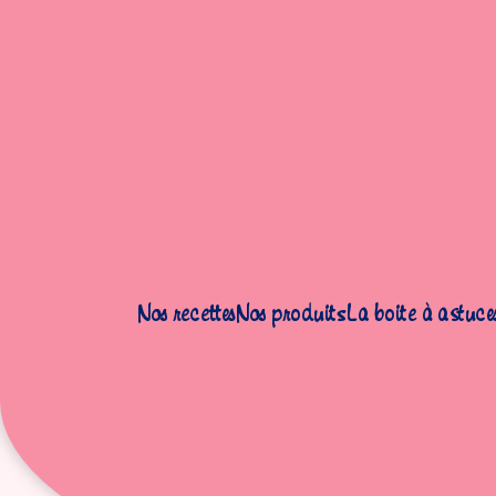
Nous contacter
Nos recettes
Nos produits
La boite à astuce
Faire une réclamation
produit