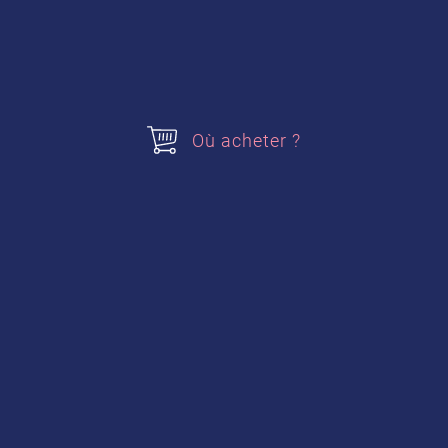
Où acheter ?
Verrine poires-caramel