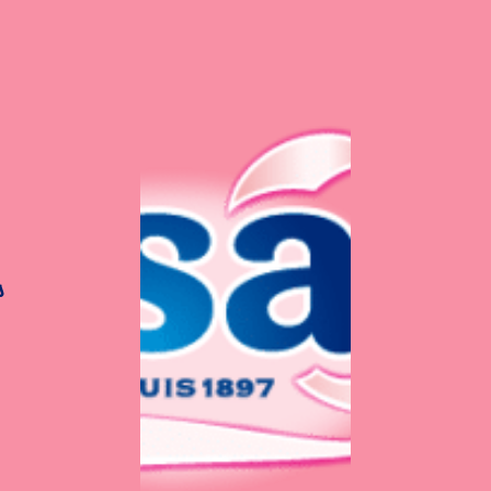
s
Ile flottante