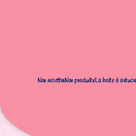
Accueil
|
Recettes
|
Desserts
|
Ile flottante
Nos recettes
Nos produits
La boite à astuce