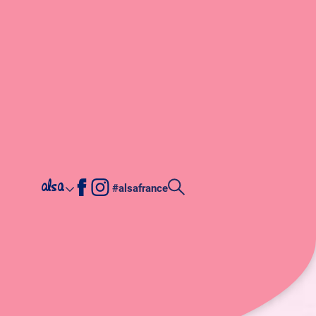
alsa
#alsafrance