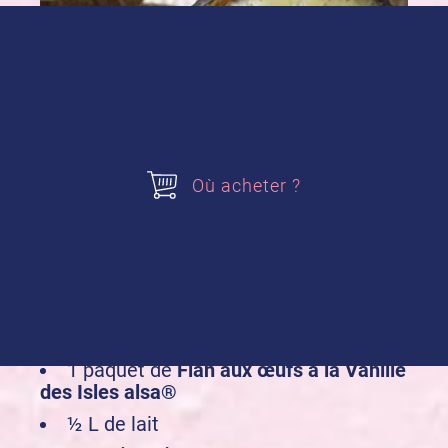
Où acheter ?
1 paquet de
Flan aux œufs à la Vanille
des Isles alsa®
½ L de lait