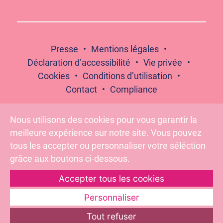
Presse
Mentions légales
Déclaration d’accessibilité
Vie privée
Cookies
Conditions d’utilisation
Contact
Compliance
Nous utilisons des cookies pour vous garantir la
meilleure expérience sur notre site. Vous pouvez
Suivez-nous :
tous les accepter ou personnaliser votre séléction
grâce aux boutons ci-dessous.
Accepter tous les cookies
Pour votre santé, évitez de grignoter entre les repas –
www.mangerbouger.fr
Personnaliser
Tout refuser