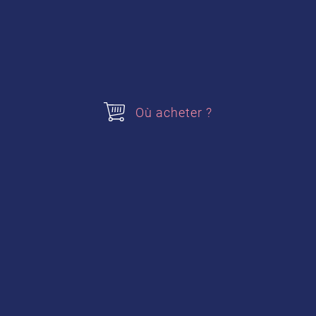
Où acheter ?
Confiture de fraise,
framboise ou mûre