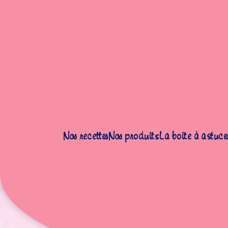
Accueil
|
Recettes
|
Confitures et gelées
|
Confiture de fraise à l
Nos recettes
Nos produits
La boite à astuce
Conf
débutant
Niveau :