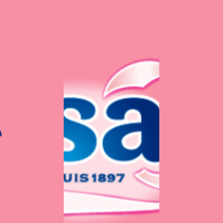
a menthe
s
iture de fraise à la m