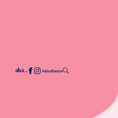
alsa
#alsafrance
enthe