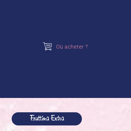
1kg d’abricots
Où acheter ?
100g d’amandes
1 paquet de Fruttina Extra alsa
Acheter nos produits
Fruttina Extra