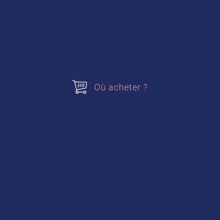
Où acheter ?
Pancakes fourrés à la
confiture