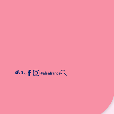
alsa
#alsafrance