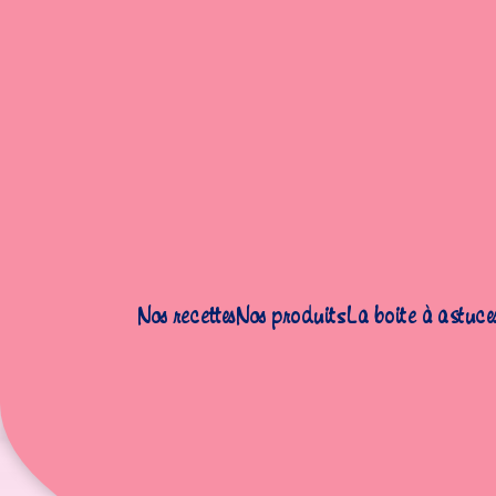
Accueil
|
Recettes
|
Boulangerie
|
Brioches citrouilles
Nos recettes
Nos produits
La boite à astuce