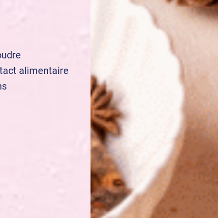
oudre
ntact alimentaire
ns