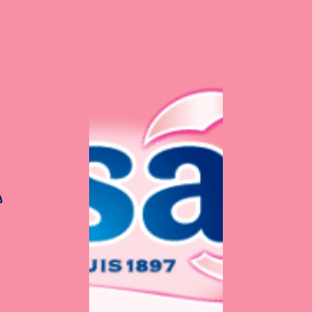
s
Brioches citrouilles