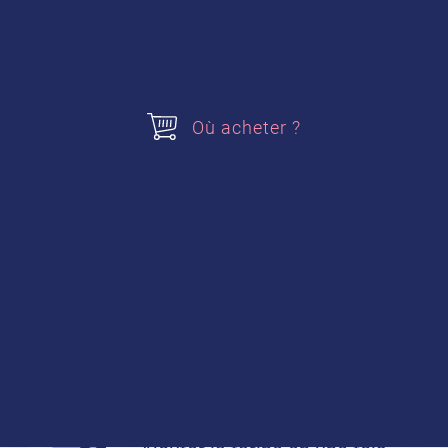
Préparation de la recette :
Où acheter ?
Préparez la brioche
Dans le bol du robot, muni du
crochet, verser le lait, le
sachet de
Levure boulangère
,
puis ajouter les œufs entiers,
le jaune d’œuf, le sucre en
poudre et le sel.