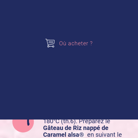
Temps de repos :
3 heures
Acheter nos produits
Où acheter ?
Gâteau de Riz
Préparation de la recette :
Préchauffez votre four à
180°C (th.6). Préparez le
Gâteau de Riz nappé de
Caramel alsa®
en suivant le