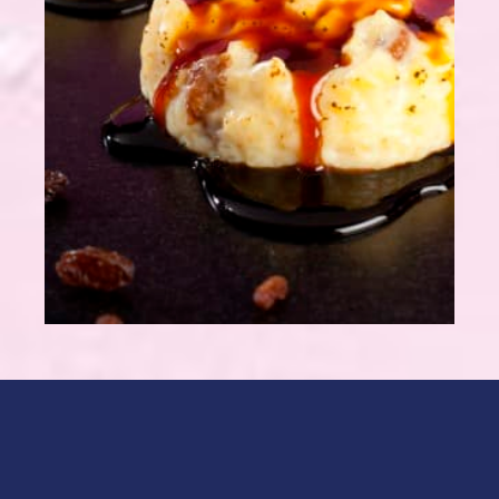
1 sachet de préparation pour
Gâteau
de Riz nappé de Caramel alsa
®
¾ L de lait