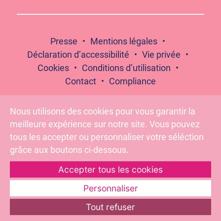
Presse
Mentions légales
Déclaration d’accessibilité
Vie privée
Cookies
Conditions d’utilisation
Contact
Compliance
Nous utilisons des cookies pour vous garantir la
meilleure expérience sur notre site. Vous pouvez
Suivez-nous :
tous les accepter ou personnaliser votre séléction
grâce aux boutons ci-dessous.
Accepter tous les cookies
Pour votre santé, évitez de grignoter entre les repas –
www.mangerbouger.fr
Personnaliser
Tout refuser