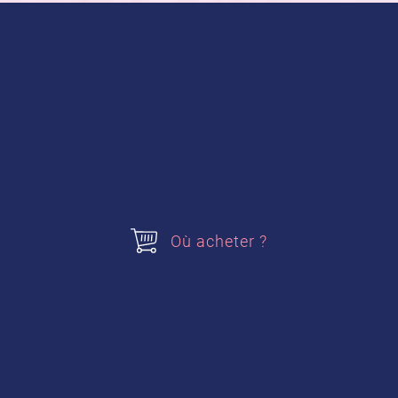
2 paquets de
Fruttina Extra alsa
Acheter nos produits
Fruttina Extra
Où acheter ?
Préparation de la recette :
Je lave les pêches, les
dénoyaute et les coupe en
petits morceaux. Je pèse 2
kg.