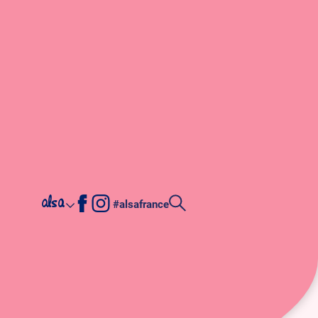
alsa
#alsafrance
ntanières