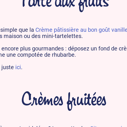
Tarte aux fruits
s simple que la
Crème pâtissière au bon goût vanill
rs maison ou des mini‑tartelettes.
s encore plus gourmandes : déposez un fond de crèm
me une compotée de rhubarbe.
o juste
ici
.
Crèmes fruitées