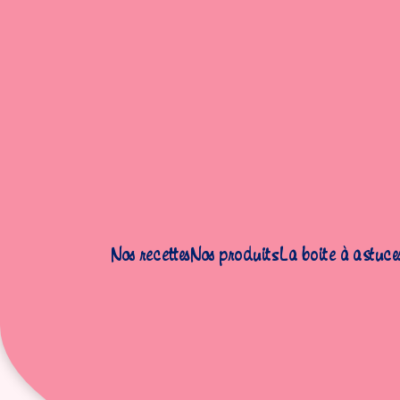
Accueil
|
Astuces
|
Astuces pour vos recettes printanières
Nos recettes
Nos produits
La boite à astuce
Astuces 