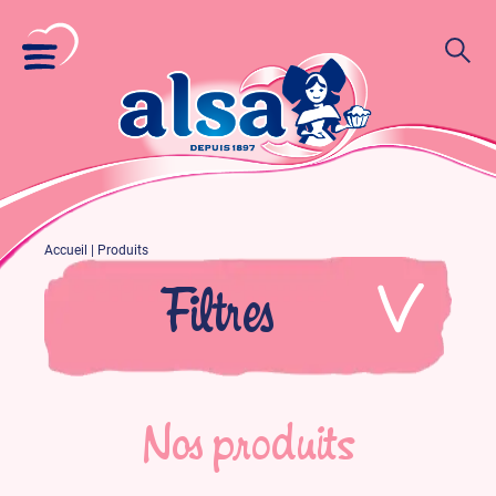
Accueil
|
Produits
Filtres
Par gamme/sous-gamme
Nos produits