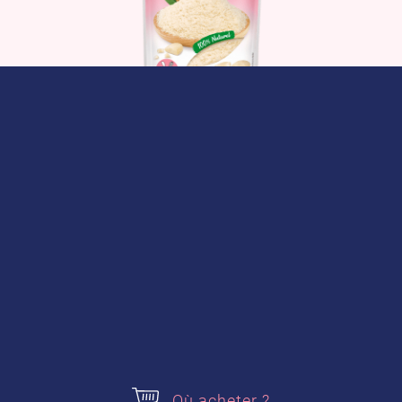
Amandes en poudre
Où acheter
Où acheter ?