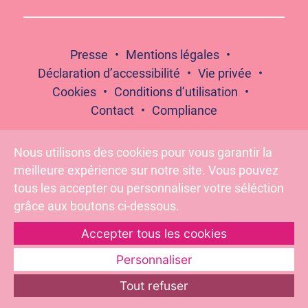
Presse
Mentions légales
Déclaration d’accessibilité
Vie privée
Cookies
Conditions d’utilisation
Contact
Compliance
Nous utilisons des cookies pour vous garantir la
meilleure expérience sur notre site. Vous pouvez
Suivez-nous :
tous les accepter ou personnaliser votre séléction
grâce aux boutons ci-dessous.
Accepter tous les cookies
Pour votre santé, évitez de grignoter entre les repas –
www.mangerbouger.fr
Personnaliser
Tout refuser