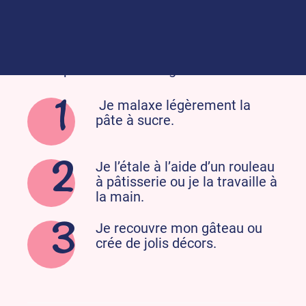
La pâte à sucre à la vanille alsa, à
l’arôme naturel, sans colorant artificiel et
sans huile de palme est gourmande et
facile à utiliser. Donnez vie à toutes vos
idées pour décorer vos gâteaux :
Je malaxe légèrement la
pâte à sucre.
Je l’étale à l’aide d’un rouleau
à pâtisserie ou je la travaille à
la main.
Je recouvre mon gâteau ou
crée de jolis décors.