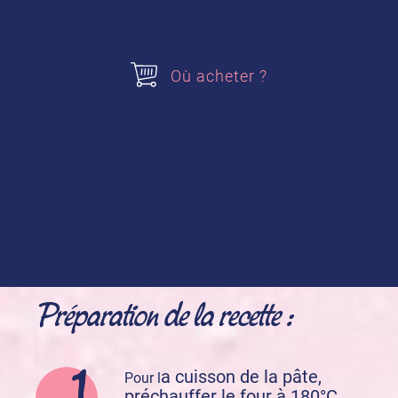
500 g de fraises
quelques feuilles de menthe pour la
déco
Où acheter ?
Acheter nos produits
Crème pâtissière à la Vanille Bourbon
Préparation de la recette :
a cuisson de la pâte,
Pour l
préchauffer le four à 180°C.