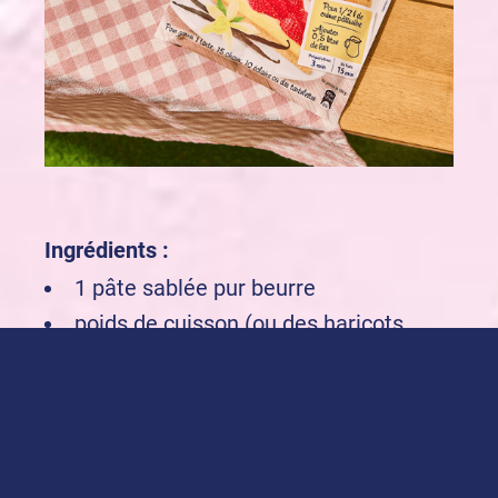
Ingrédients :
1 pâte sablée pur beurre
poids de cuisson (ou des haricots
secs) pour cuire la pâte à blanc
1 sachet de
Crème pâtissière à la
Vanille Bourbon alsa
500 ml de lait (entier pour plus de
gourmandise)