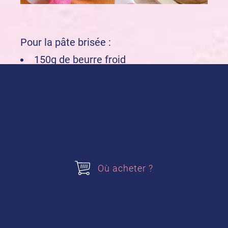
Pour la pâte brisée :
150g de beurre froid
250g de farine
5g de sel
10g de sucre glace
1 sachet de Sucre Vanillé alsa
1 œuf
25g de lait
Où acheter ?
Pour la garniture :
1 paquet de Crème Pâtissière à la
Vanille Bourbon alsa