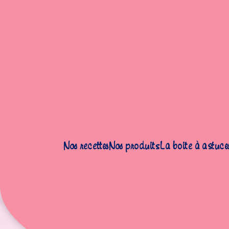
Accueil
|
Recettes
|
Gâteaux
|
Biscuits citrouilles d’Halloween
Nos recettes
Nos produits
La boite à astuce
Biscu