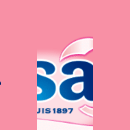
s
its citrouilles d’Hal