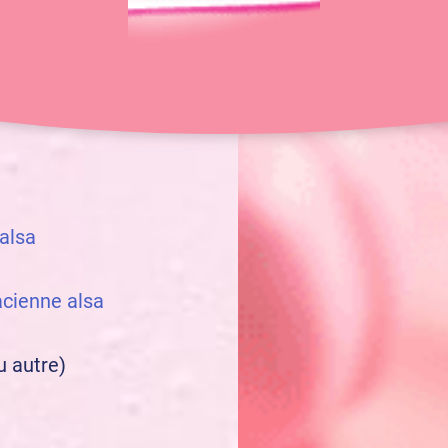
45 min
12 pers.
doubles)
 alsa
acienne alsa
u autre)