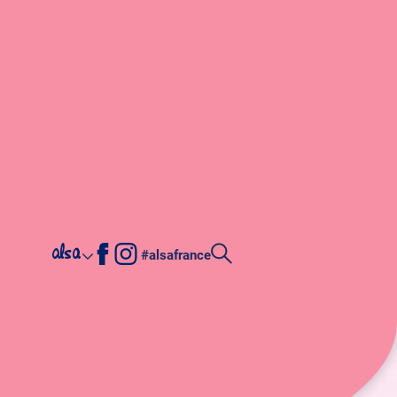
alsa
#alsafrance
loween