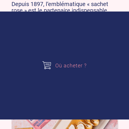
Depuis 1897, l’emblématique « sachet
rose » est le partenaire indispensable
pour faire lever tous vos
gâteaux, vos
pâtes à beignets
et autres
gourmandises !
Où acheter ?
Cela pourrait vous intéresser !