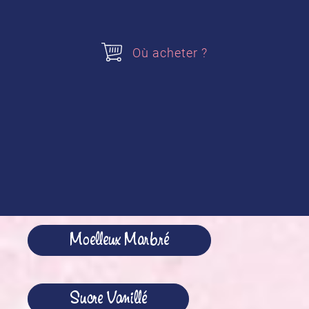
Topping
200 ml de crème liquide entière bien
froide
Où acheter ?
30 g de sucre glace
1 sachet de
Sucre Vanillé alsa
50 g de chocolat en tablette
Acheter nos produits
Moelleux Marbré
Sucre Vanillé