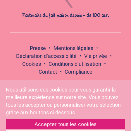
Partenaire du fait maison depuis + de 100 ans.
Presse
Mentions légales
Déclaration d’accessibilité
Vie privée
Cookies
Conditions d’utilisation
Contact
Compliance
Nous utilisons des cookies pour vous garantir la
meilleure expérience sur notre site. Vous pouvez
Suivez-nous :
tous les accepter ou personnaliser votre séléction
grâce aux boutons ci-dessous.
Accepter tous les cookies
Pour votre santé, évitez de grignoter entre les repas –