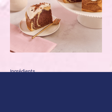
Ingrédients
1
Moelleux Marbré alsa
3 œufs
20 cl de crème liquide