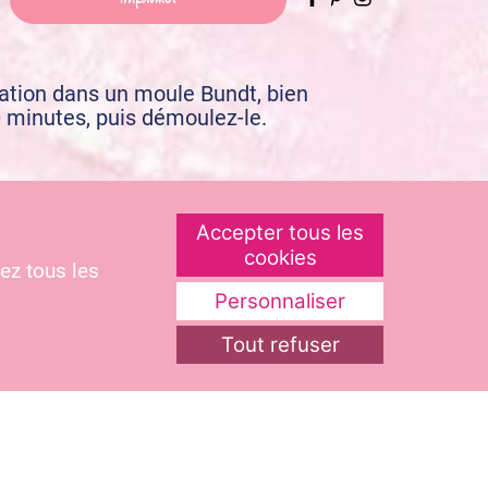
ration dans un moule Bundt, bien
0 minutes, puis démoulez-le.
Accepter tous les
 fois fondu et lisse, versez sur le
cookies
ez tous les
Personnaliser
Tout refuser
tions recettes !