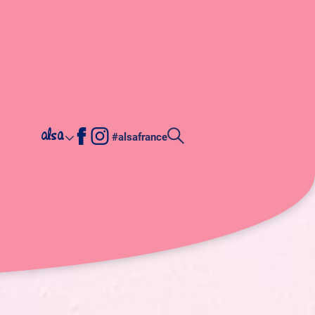
alsa
#alsafrance
é