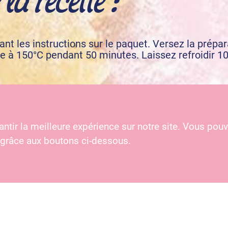
nt les instructions sur le paquet. Versez la prépa
ire à 150°C pendant 50 minutes. Laissez refroidir 1
z le chocolat, le beurre et le sirop de glucose. Une
ntir la meilleure expérience sur notre site. Vous pouv
 grâce aux boutons ci-dessous.
à notre newsletter et recevez de délicieuses inspira