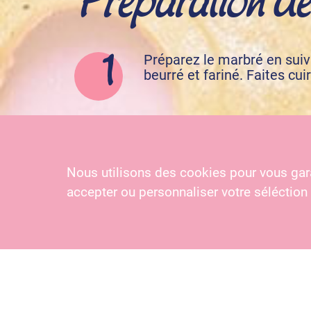
Préparez le marbré en suiva
beurré et fariné. Faites cu
Dans un bain-marie, mélange
cake.
Nous utilisons des cookies pour vous gara
accepter ou personnaliser votre séléction
Inscrivez-vous 