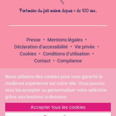
Partenaire du fait maison depuis + de 100 ans.
Presse
Mentions légales
Déclaration d’accessibilité
Vie privée
Cookies
Conditions d’utilisation
Contact
Compliance
Nous utilisons des cookies pour vous garantir la
meilleure expérience sur notre site. Vous pouvez
Suivez-nous :
tous les accepter ou personnaliser votre séléction
grâce aux boutons ci-dessous.
Accepter tous les cookies
Pour votre santé, évitez de grignoter entre les repas –
www.mangerbouger.fr