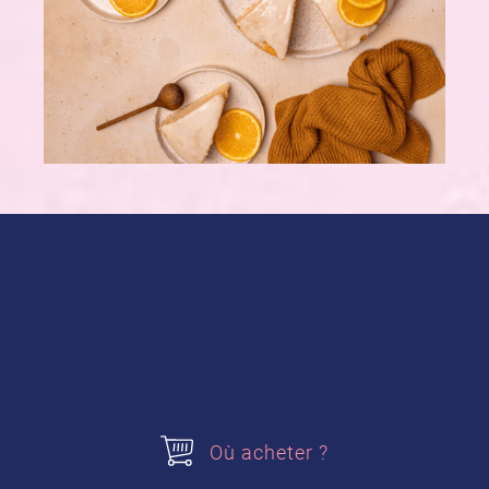
Pour le Moelleux Nature :
20 cl de crème liquide
3 œufs
1 moule rond antiadhésif
Pour le glaçage :
Où acheter ?
100g de sucre glace