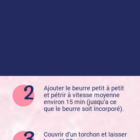
La veille : dans le cuve du
robot, mélanger la farine, le
sucre, le sel et la levure.
Creuser un puits au centre et
ajouter les oeufs battus et
l’arôme de fleur d’oranger.
Mélanger avec le crochet à
petite vitesse jusqu’a ce que
la pâte forme une boule.
Ajouter le beurre petit à petit
et pétrir à vitesse moyenne
environ 15 min (jusqu’a ce
que le beurre soit incorporé).
Couvrir d’un torchon et laisser