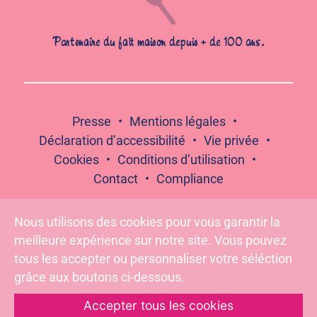
Partenaire du fait maison depuis + de 100 ans.
Presse
Mentions légales
Déclaration d’accessibilité
Vie privée
Cookies
Conditions d’utilisation
Contact
Compliance
Nous utilisons des cookies pour vous garantir la
meilleure expérience sur notre site. Vous pouvez
Suivez-nous :
tous les accepter ou personnaliser votre séléction
grâce aux boutons ci-dessous.
Accepter tous les cookies
Pour votre santé, évitez de grignoter entre les repas –