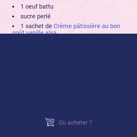
1 oeuf battu
sucre perlé
1 sachet de
Crème pâtissière au bon
goût vanille alsa
Acheter nos produits
Crème pâtissière au bon goût vanille
Préparation de la recette :
Où acheter ?