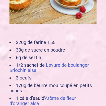
320g de farine T55
30g de sucre en poudre
6g de sel fin
1/2 sachet de
Levure de boulanger
Briochin alsa
3 oeufs
170g de beurre mou coupé en petits
cubes
1 cà s d’eau d'
Arôme de fleur
d’oranger alsa