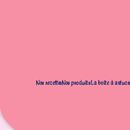
Accueil
|
Recettes
|
Gâteaux
|
Cupcakes vanille
Nos recettes
Nos produits
La boite à astuce