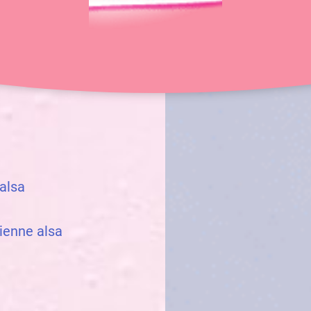
60 min
8-10 pers.
 alsa
ienne alsa