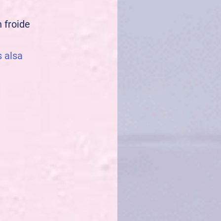
 froide
s alsa