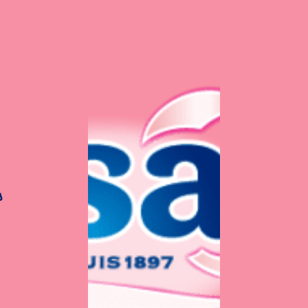
s
Cupcakes vanille