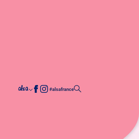
alsa
#alsafrance