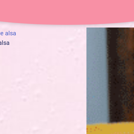
20 min
6 pers.
re alsa
alsa