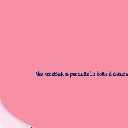
Accueil
|
Recettes
|
Gâteaux
|
Cake aux Noisettes
Nos recettes
Nos produits
La boite à astuce