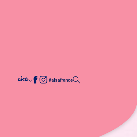
alsa
#alsafrance