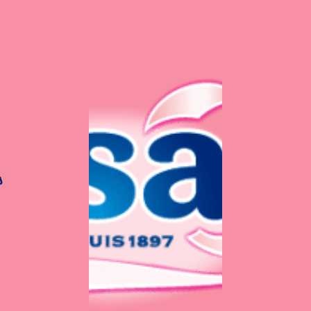
s
Cake aux Noisettes