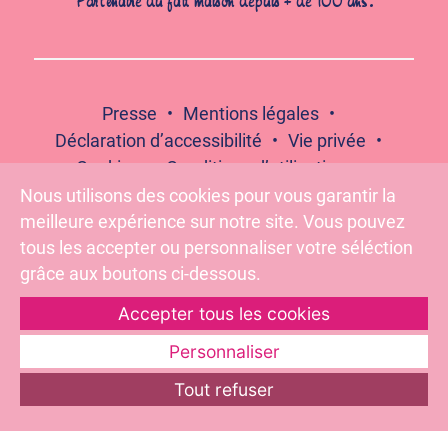
Partenaire du fait maison depuis + de 100 ans.
Presse
Mentions légales
Déclaration d’accessibilité
Vie privée
Cookies
Conditions d’utilisation
Contact
Compliance
Nous utilisons des cookies pour vous garantir la
meilleure expérience sur notre site. Vous pouvez
tous les accepter ou personnaliser votre séléction
grâce aux boutons ci-dessous.
Suivez-nous :
Accepter tous les cookies
Personnaliser
Pour votre santé, évitez de grignoter entre les repas –
Tout refuser
www.mangerbouger.fr