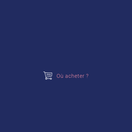
20 cl de crème liquide entière
3 œufs
3 Carambar®
Pour la chantilly de Carambar® :
2 blancs d’œufs
20 cl de crème
100g de mascarpone
Où acheter ?
8 Carambar®
Pour la décoration :
De la pâte à sucre blanche et rouge