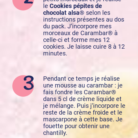
le
Cookies pépites de
chocolat alsa®
selon les
instructions présentes au dos
du pack. J’incorpore mes
morceaux de Carambar® à
celle-ci et forme mes 12
cookies. Je laisse cuire 8 à 12
minutes.
Pendant ce temps je réalise
une mousse au carambar : je
fais fondre les Carambar®
dans 5 cl de crème liquide et
je mélange. Puis j’incorpore le
reste de la crème froide et le
mascarpone à cette base. Je
fouette pour obtenir une
chantilly.