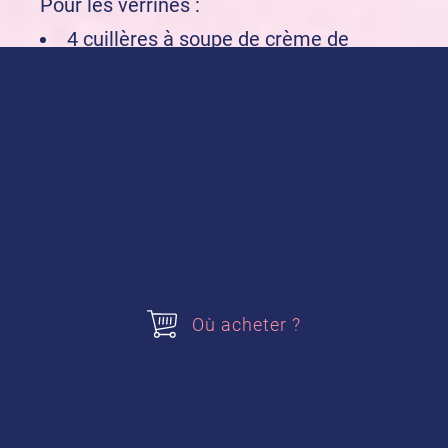
Pour les verrines :
4 cuillères à soupe de crème de
marrons
4 yaourts maison
2 pommes
30g de beurre
30g de sucre en poudre
Acheter nos produits
Où acheter ?
Mon Yaourt Maison