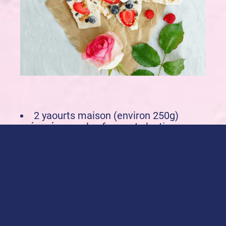
2 yaourts maison (environ 250g)
préparés avec les ferments lactiques
Mon Yaourt Maison alsa
1 c à s de miel ou de sirop d’agave
fruits rouges au choix (myrtilles,
fraises, framboises…)
un peu de granola