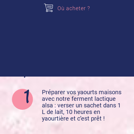
Acheter nos produits
Où acheter ?
Mon Yaourt Maison
Préparation de la recette :
Préparer vos yaourts maisons
avec notre ferment lactique
alsa : verser un sachet dans 1
L de lait, 10 heures en
yaourtière et c’est prêt !