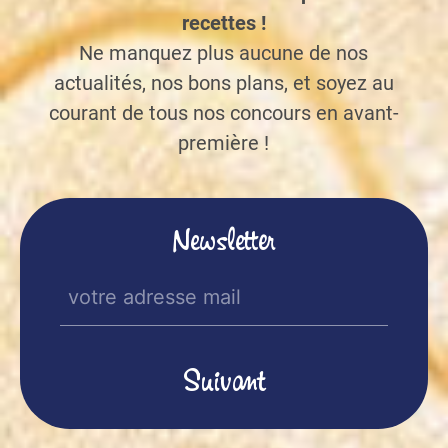
recettes !
Ne manquez plus aucune de nos
actualités, nos bons plans, et soyez au
courant de tous nos concours en avant-
première !
Newsletter
E-
mail
(Nécessaire)