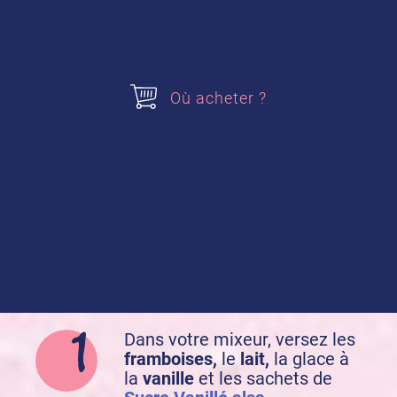
2 sachets de
Sucre Vanillé alsa
Acheter nos produits
Où acheter ?
Sucre Vanillé
Préparation de la recette :
Dans votre mixeur, versez les
framboises,
le
lait,
la glace à
la
vanille
et les sachets de