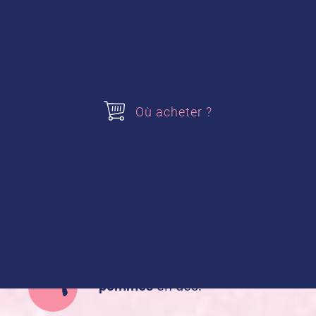
2 sachets de
Sucre Vanillé alsa®
Acheter nos produits
Où acheter ?
Sucre Vanillé
Préparation de la recette :
Épluchez, videz et coupez les
pommes
en dés.