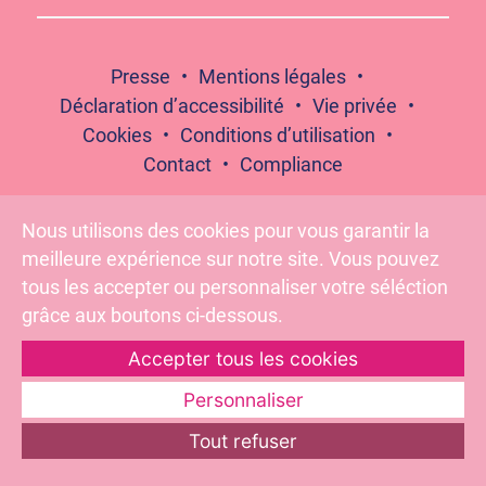
Presse
Mentions légales
Déclaration d’accessibilité
Vie privée
Cookies
Conditions d’utilisation
Contact
Compliance
Nous utilisons des cookies pour vous garantir la
meilleure expérience sur notre site. Vous pouvez
Suivez-nous :
tous les accepter ou personnaliser votre séléction
grâce aux boutons ci-dessous.
Accepter tous les cookies
Pour votre santé, évitez de grignoter entre les repas –
www.mangerbouger.fr
Personnaliser
Tout refuser