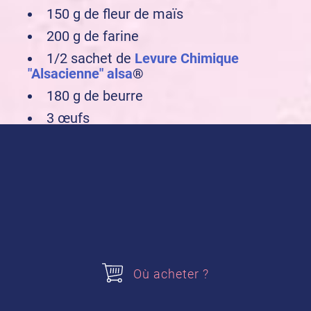
150 g de fleur de maïs
200 g de farine
1/2 sachet de
Levure Chimique
"Alsacienne" alsa
®
180 g de beurre
3 œufs
1 sachet de préparation pour
Crème
Pâtissière Onctueuse alsa
®
1/2 L de lait
Temps de repos :
1 heure
Acheter nos produits
Où acheter ?