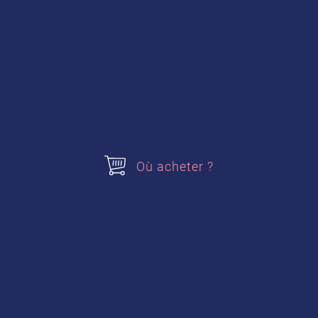
1 kg de fraises
1 pâte à tarte sablée ou brisée
Acheter nos produits
Crème pâtissière au bon goût vanille
Où acheter ?
Préparation de la recette :
Je préchauffe mon four à
180°C (Th.6).