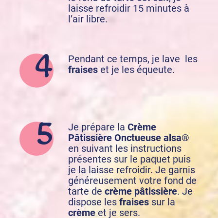
laisse refroidir 15 minutes à
l’air libre.
Pendant ce temps, je lave les
fraises
et je les équeute.
Je prépare la
Crème
Pâtissière Onctueuse alsa®
en suivant les instructions
présentes sur le paquet puis
je la laisse refroidir. Je garnis
généreusement votre fond de
tarte de
crème pâtissière
. Je
dispose les
fraises
sur la
crème
et je sers.