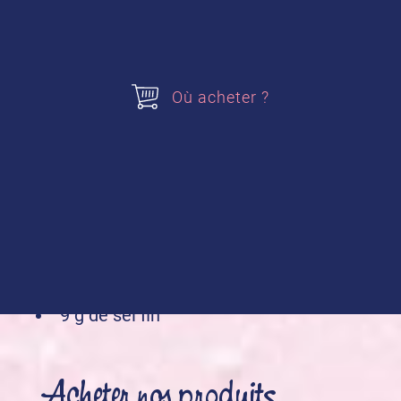
1 sachet de
Levure boulangère alsa
250 g de farine blanche (de
préférence type 55)
5 g de sel fin
Où acheter ?
POUR PROGRAMME 750 G
:
25 cl d’eau à température ambiante
4 cuillères à soupe d'huile
2 sachets de
Levure boulangère alsa
450 g de farine blanche (de
préférence type 55)
9 g de sel fin
Acheter nos produits