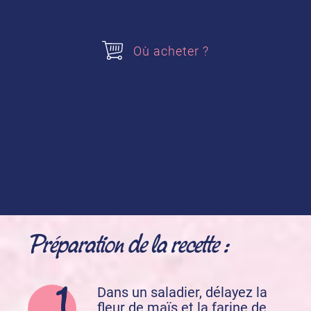
2 sachets de
Sucre Vanillé des Isles
alsa
®
margarine
Où acheter ?
Acheter nos produits
Sucre Vanillé des Isles
Préparation de la recette :
Dans un saladier, délayez la
fleur de maïs et la farine de