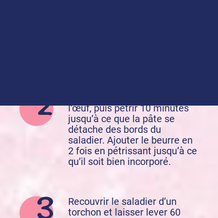
Dans un saladier, mélanger la
farine et la
Levure
boulangère
. Ajouter le lait
tiédi au préalable et pétrir 1
minute (au batteur ou à la
main).
Incorporer le sucre, le sel et
l’œuf, puis pétrir 10 minutes
jusqu’à ce que la pâte se
détache des bords du
saladier. Ajouter le beurre en
2 fois en pétrissant jusqu’à ce
qu’il soit bien incorporé.
Recouvrir le saladier d’un
torchon et laisser lever 60