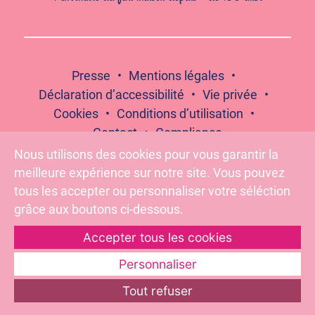
Presse
Mentions légales
Déclaration d’accessibilité
Vie privée
Cookies
Conditions d’utilisation
Contact
Compliance
Nous utilisons des cookies pour vous garantir la
meilleure expérience sur notre site. Vous pouvez
tous les accepter ou personnaliser votre séléction
grâce aux boutons ci-dessous.
Suivez-nous :
Accepter tous les cookies
Pour votre santé, évitez de grignoter entre les repas –
Personnaliser
www.mangerbouger.fr
Tout refuser