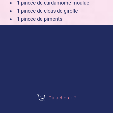
1 pincée de cardamome moulue
1 pincée de clous de girofle
1 pincée de piments
1 pincée de poivre blanc
3,5 c. à s. de lait
25g d' amandes en poudre
Pour le glaçage :
175g de sucre glace
2 c. à s. d' eau
Acheter nos produits
Où acheter ?