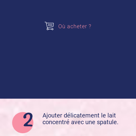
Sucre Vanillé des Isles
Où acheter ?
Préparation de la recette :
Dans un saladier monter la
crème fleurette et le
sucre
vanillé
en une chantilly bien
ferme.
Ajouter délicatement le lait
concentré avec une spatule.