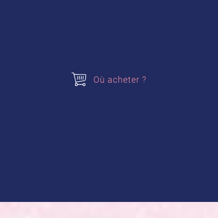
Acheter nos produits
Où acheter ?
Sucre Vanillé
Préparation de la recette :
Dans un récipient, mettre le
yaourt, le sucre et le
sucre
vanillé
et mélanger au fouet.