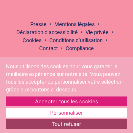
Presse
Mentions légales
Déclaration d’accessibilité
Vie privée
Cookies
Conditions d’utilisation
Contact
Compliance
Nous utilisons des cookies pour vous garantir la
meilleure expérience sur notre site. Vous pouvez
Suivez-nous :
tous les accepter ou personnaliser votre séléction
grâce aux boutons ci-dessous.
Accepter tous les cookies
Pour votre santé, évitez de grignoter entre les repas –
www.mangerbouger.fr
Personnaliser
Tout refuser