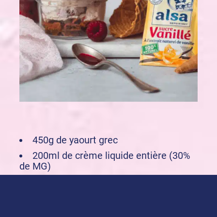
450g de yaourt grec
200ml de crème liquide entière (30%
de MG)
50g de sucre
2 sachets de
Sucre Vanillé alsa
1 barquette de framboises