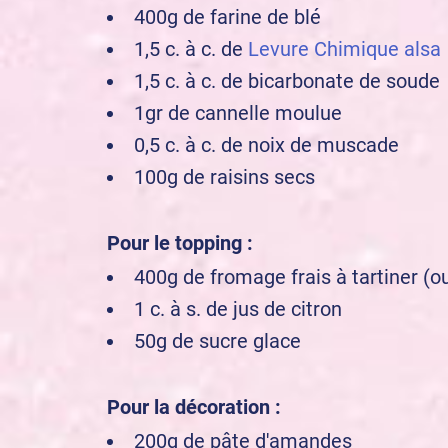
400g de farine de blé
1,5 c. à c. de
Levure Chimique alsa
1,5 c. à c. de bicarbonate de soude
1gr de cannelle moulue
0,5 c. à c. de noix de muscade
100g de raisins secs
Pour le topping :
400g de fromage frais à tartiner (
1 c. à s. de jus de citron
50g de sucre glace
Pour la décoration :
200g de pâte d'amandes