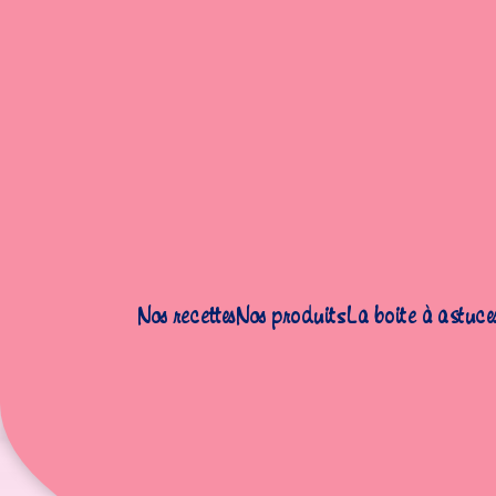
Accueil
|
Recettes
|
Gâteaux
|
Gâteau d’Halloween à la citrouille
Nos recettes
Nos produits
La boite à astuce
Gâteau