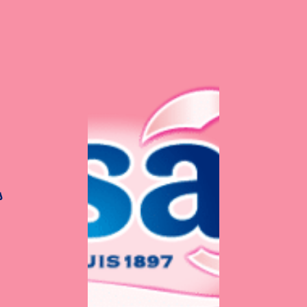
s
 d’Halloween à la cit