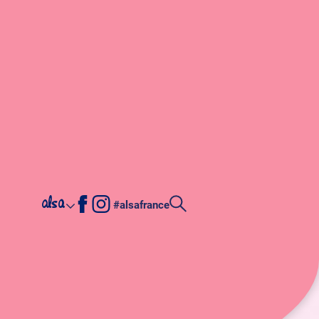
alsa
#alsafrance
rouille