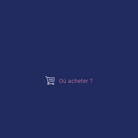
3 feuilles de gélatine
1 sachet de Sucre Vanillé
Pour la décoration :
confiture de framboise
Acheter nos produits
Où acheter ?
Levure boulangère
Sucre Vanillé