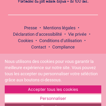
Partenaire du fait maison depuis + de 100 ans.
Presse
Mentions légales
Déclaration d’accessibilité
Vie privée
Cookies
Conditions d’utilisation
Contact
Compliance
Nous utilisons des cookies pour vous garantir la
meilleure expérience sur notre site. Vous pouvez
Suivez-nous :
tous les accepter ou personnaliser votre séléction
grâce aux boutons ci-dessous.
Accepter tous les cookies
Pour votre santé, évitez de grignoter entre les repas –
www.mangerbouger.fr
Personnaliser