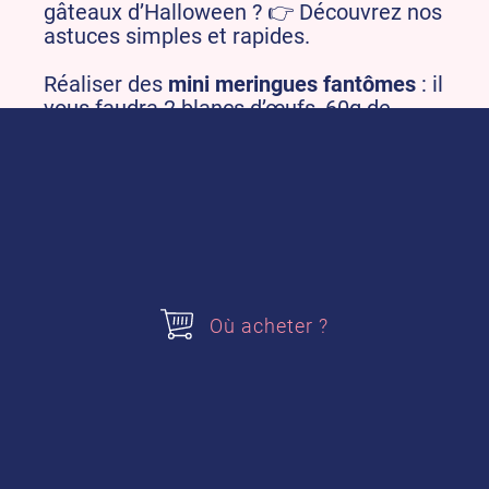
gâteaux d’Halloween ? 👉 Découvrez nos
astuces simples et rapides.
Réaliser des
mini meringues fantômes
: il
vous faudra 2 blancs d’œufs, 60g de
sucre, 60g de sucre glace et 1 carreau de
chocolat noir.
Commencer par fouetter les blancs en
neige, ajouter progressivement le sucre
en poudre et le sucre glace. Mettre la
meringue dans une poche à douille avec
une douille lisse. Sur une plaque de
cuisson recouverte d’un papier sulfurisé,
Où acheter ?
former les fantômes avec 3 pressions
différentes. Enfourner 1h à 90° C. Faire
fondre le carreau de chocolat noir au
micro-ondes et à l’aide d’un cure dent,
dessiner les yeux des fantômes 👻