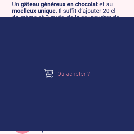
Un
gâteau généreux en chocolat
et au
moelleux unique
. Il suffit d’ajouter 20 cl
de crème et 3 œufs, de le saupoudrer de
sucre glace et de le glisser au four pour
régaler tous les gourmands.
Pour préparer mon Moelleux
au Chocolat, j’ai besoin de :
Où acheter ?
– 20 cl de crème liquide
– 3 œufs
– 1 moule rond antiadhésif
Je préchauffe mon four à
150°C (th. 5) de préférence en
position chaleur tournante.