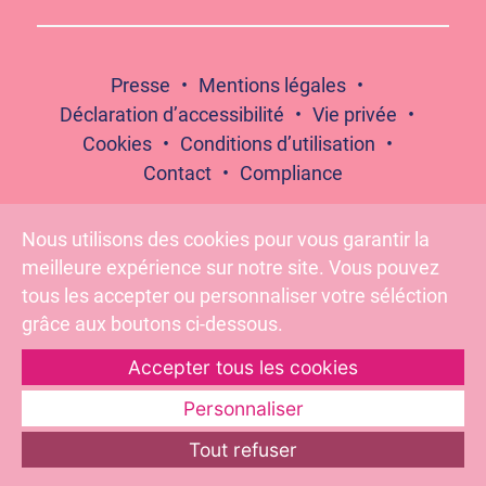
Presse
Mentions légales
Déclaration d’accessibilité
Vie privée
Cookies
Conditions d’utilisation
Contact
Compliance
Nous utilisons des cookies pour vous garantir la
meilleure expérience sur notre site. Vous pouvez
Suivez-nous :
tous les accepter ou personnaliser votre séléction
grâce aux boutons ci-dessous.
Accepter tous les cookies
Pour votre santé, évitez de grignoter entre les repas –
www.mangerbouger.fr
Personnaliser
Tout refuser