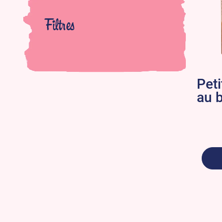
Filtres
Pet
au 