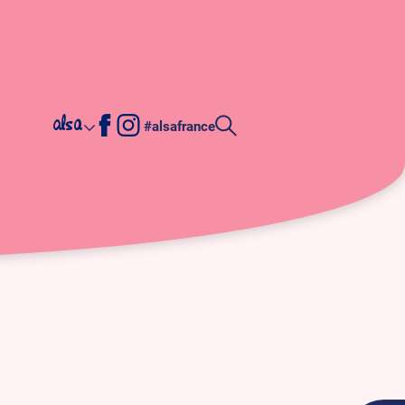
alsa
#alsafrance