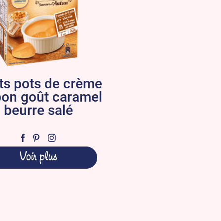
its pots de crème
bon goût caramel
beurre salé
Voir plus