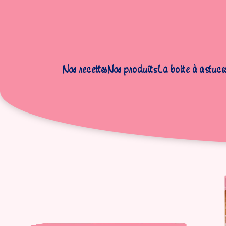
Nos recettes
Nos produits
La boite à astuce
Accueil
|
Produits
|
Desserts au lait
|
Petits pots de crème