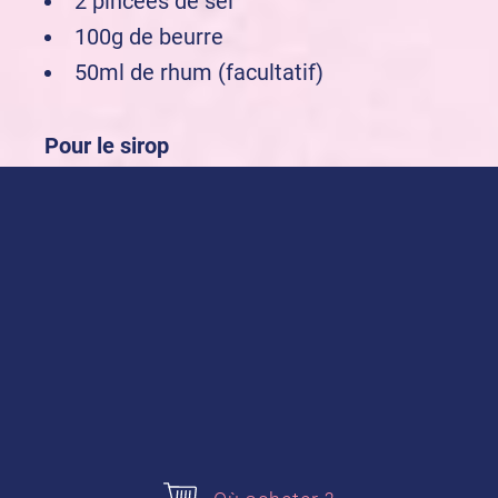
2 pincées de sel
100g de beurre
50ml de rhum (facultatif)
Pour le sirop
100ml de café
3 c. à s de sucre
Pour la crème
100g de mascarpone
500ml de crème 35%
De la vanille
90g de sucre glace
1 c. à s. de poudre de cacao