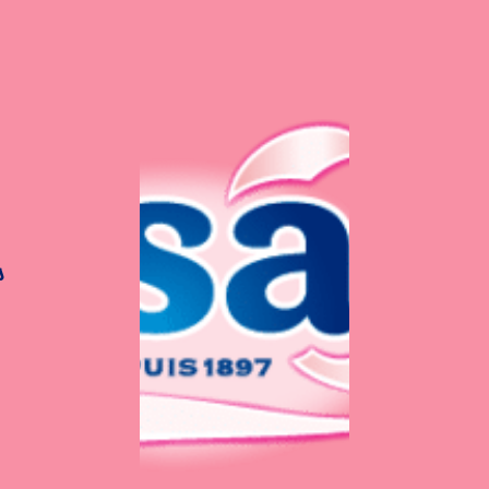
s
Gaufres