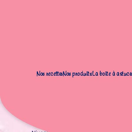
Nos recettes
Nos produits
La boite à astuce
Accueil
|
Recettes
|
Desserts
|
Gaufres