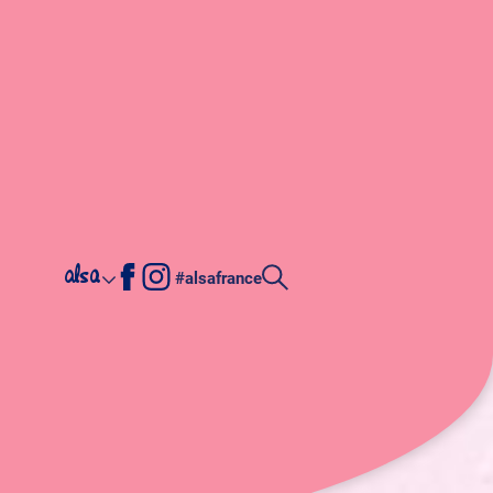
alsa
#alsafrance