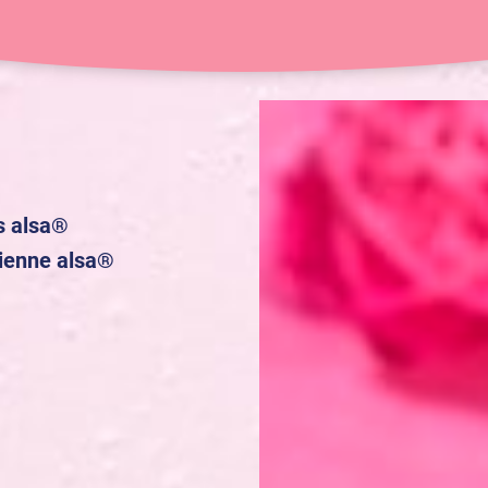
15 min
8 pers.
es alsa®
ienne alsa®